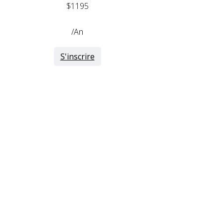
$1195
/An
S'inscrire